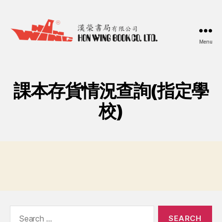
Menu
漢
榮
書
局
課本存貨情況查詢(指定學
Hon
Wing
校)
Book
Co.
Ltd.
Search
for: