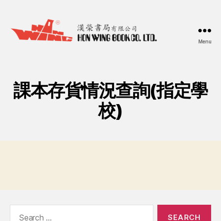
Menu
漢
榮
書
局
課本存貨情況查詢(指定學
Hon
Wing
校)
Book
Co.
Ltd.
Search
for: