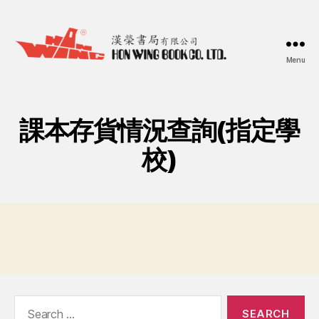
Menu
漢
榮
書
局
課本存貨情況查詢(指定學
Hon
Wing
校)
Book
Co.
Ltd.
Search
for: