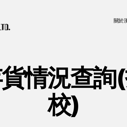
關於
貨情況查詢
校)