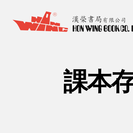
漢
榮
書
局
Hon
課本存
Wing
Book
Co.
Ltd.