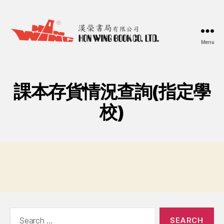
Menu
漢
榮
書
局
課本存貨情況查詢(指定學
Hon
Wing
校)
Book
Co.
Ltd.
Search
for: