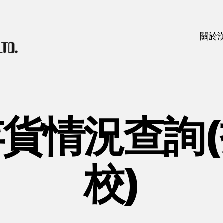
關於
貨情況查詢
校)