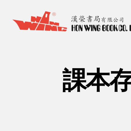
漢
榮
書
局
Hon
課本存
Wing
Book
Co.
Ltd.