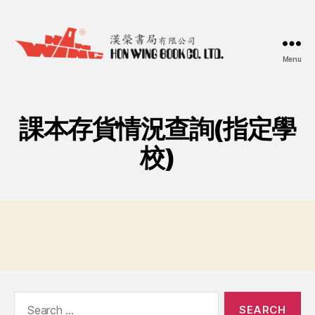
Menu
漢
榮
書
局
課本存貨情況查詢(指定學
Hon
Wing
校)
Book
Co.
Ltd.
Search
for: