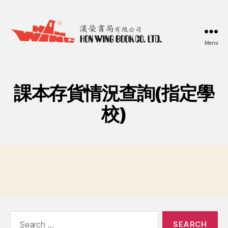
Menu
漢
榮
書
局
課本存貨情況查詢(指定學
Hon
Wing
校)
Book
Co.
Ltd.
Search
for: