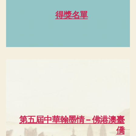
得獎名單
第五屆中華翰墨情 – 佛港澳臺
僑