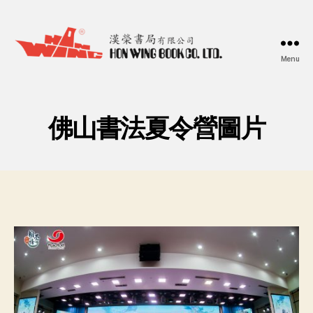
Menu
漢
榮
書
局
佛山書法夏令營圖片
Hon
Wing
Book
Co.
Ltd.