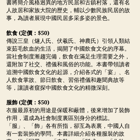
書將簡介風格迥異的地方民居和古鎮村落，還有名
人故居和家族大院的歷史，輔以少數民族民居的故
事，為讀者展現中國民居多采多姿的景色。
飲食 (定價：$50)
傳說三皇（燧人氏、伏羲氏、神農氏）引領人類結
束茹毛飲血的生活，揭開了中國飲食文化的序幕。
當社會制度漸趨完備，飲食在滿足生理需要之外，
還附加了社交、禮儀和風俗的功能。本書帶領讀者
追溯中國飲食文化的起源，介紹各式的「宴」、名
人飲食掌故、節日飲食、習俗禮儀和趣聞典故等
等，讓讀者窺探中國飲食文化的精微深刻。
服飾 (定價：$50)
衣服最原初的用途是保暖和蔽體，後來增加了裝飾
作用，還成為社會制度裏區別身分的標誌。
「服」、「飾」各有所指，卻互為表裏，中國人自
有一套裝扮的學問。本書詳細介紹各種服裝的故