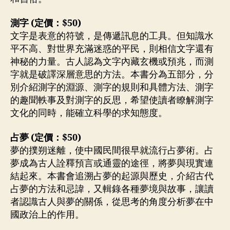
測字 (定價：$50)
文字是表意的符號，是傳遞訊息的工具。但知識水
平不高、對世界充滿迷惑的平民，則相信文字還有
神秘的力量。古人認為文字內藏玄機或預兆，而測
字就是破譯深層意思的方法。本書分為五部分，分
別介紹測字的淵源、測字的規則和具體方法、測字
的趣聞軼事及對測字的反思，希望使讀者瞭解測字
文化的同時，能確立科學的求知態度。
占夢 (定價：$50)
夢的撲朔迷離，使中國民間很早就流行占夢術。占
夢成為古人詮釋預言或通靈的途徑，將夢與現實連
結起來。本書會追溯占夢的起源與歷史，介紹古代
占夢的方法和忌諱，又輯錄各種夢境與故事，讓讀
者認識古人與夢的關係，從思考的角度分析夢在中
國政治上的作用。