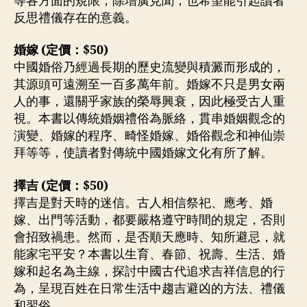
等各方面的規限，除增廣見聞，也希望能引起讀者
反思禮儀存在的意義。
婚嫁 (定價：$50)
中國婚俗乃經過長期的歷史流變與積澱而形成的，
其源頭可遠溯至一百多萬年前。婚嫁不只是男女兩
人的事，還關乎家族的榮辱興衰，因此極受古人重
視。本書以傳統婚姻禮俗為脈絡，貫串婚姻觀念的
演變、婚嫁的程序、畸怪婚嫁、婚俗觀念和神仙崇
拜等等，使讀者對傳統中國婚嫁文化有所了解。
擇吉 (定價：$50)
擇吉是對天時的迷信。古人相信祭祀、應考、婚
嫁、出門等活動，都要嚴格遵守時間的規定，否則
會招致禍患。然而，是否順天應時、知所避忌，就
能家宅平安？本書以生育、春節、祝壽、生活、婚
嫁和起名為主線，探討中國古代追求吉祥信息的行
為，呈現百姓在日常生活中趨吉避凶的方法、禮儀
和習俗。