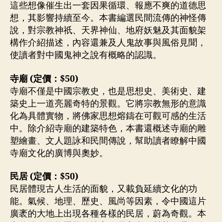
這些想像催生出一套因果循環、報應不爽的道德思
想，其影響持續至今。本書編選民間流傳的神怪傳
說，對宗教神祇、天界神仙、地府妖魅及其面貌架
構作介紹描述，內容還兼及人鬼故事與風俗見聞，
使讀者對中國鬼神之說有概略的認識。
寺廟 (定價：$50)
寺廟不僅是中國宗教史，也是思想史、美術史、建
築史上一道亮麗奇特的景觀。它將宗教無形的意識
化為具體實物，將佛家思想熔鑄在可觀可感的生活
中。除介紹寺廟的建築特色，本書還概述寺廟的雕
塑繪畫、文人題詠和民間傳說，幫助讀者瞭解中國
寺廟文化的廣博與奧妙。
民居 (定價：$50)
民居體現古人生活的面貌，又載負延續文化的功
能。氣候、地理、歷史、風尚等因素，令中國這片
廣袤的大地上出現各種各樣的民居，蔚為奇觀。本