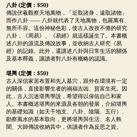
八卦 (定價：$50)
傳說伏羲觀察天地萬物，「近取諸身，遠取諸物」
而作八卦 —— 八卦就代表了天地萬物，包羅萬有、
無所不容。這份神秘色彩，使古人孜孜不倦的研究
八卦，《周易》、《易經》就這樣誕生了。本書概
述八卦的源流及傳說故事，並收納古人研究《易
經》的記錄。此外，還講述八卦與日常生活的關係
及基本釋義，讓讀者對八卦有概略的認識。
堪輿 (定價：$50)
古人深信家居布置和先人墓穴，跟外在環境有一定
的關係，直接影響生者的禍福吉凶、貧富生死。因
此，古人沉迷堪輿學說，希望得以保佑自己和家
人。本書概述堪輿的來源及各朝的發展，介紹堪輿
的基礎知識（如天干地支、八卦、陰陽、五行）、
勘察風水的基本取向，更將堪輿與生活、名人軼
聞、大師傳說收納其中，供讀者作為反思之資。