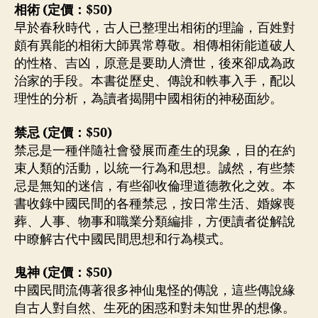
相術 (定價：$50)
早於春秋時代，古人已整理出相術的理論，百姓對
頗有異能的相術大師異常尊敬。相傳相術能道破人
的性格、吉凶，原意是要助人濟世，後來卻成為政
治家的手段。本書從歷史、傳說和軼事入手，配以
理性的分析，為讀者揭開中國相術的神秘面紗。
禁忌 (定價：$50)
禁忌是一種伴隨社會發展而產生的現象，目的在約
束人類的活動，以統一行為和思想。誠然，有些禁
忌是無知的迷信，有些卻收倫理道德教化之效。本
書收錄中國民間的各種禁忌，按日常生活、婚嫁喪
葬、人事、物事和職業分類編排，方便讀者從解說
中瞭解古代中國民間思想和行為模式。
鬼神 (定價：$50)
中國民間流傳著很多神仙鬼怪的傳說，這些傳說緣
自古人對自然、生死的困惑和對未知世界的想像。