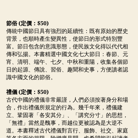
節俗 (定價：$50)
傳統中國節日具有強烈的延續性：既有原始的歷史
背景，也順時產生變異性，使節日的形式特別豐
富。節日包含的意識形態，使民族文化得以代代相
傳和弘揚。本書精選中國文化七大節日：春節、元
宵、清明、端午、七夕、中秋和重陽，收集各個節
日的起源、傳說、習俗、趣聞和史事，方便讀者認
識中國文化的節俗。
禮儀 (定價：$50)
古代中國的禮儀非常嚴謹，人們必須按著身分和場
合，作出禮儀所規定的行為。幾千年來，禮儀建
立、鞏固著「各安其分」、「講究分寸」的思想，
「無禮」當然是醜事，而越位更被認為是大逆不
道。本書釋述古代禮儀對言行、服飾、社交、家庭