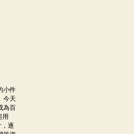
的小件
。今天
成為百
房用
片，逐