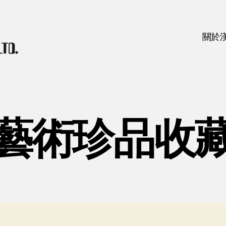
關於
藝術珍品收