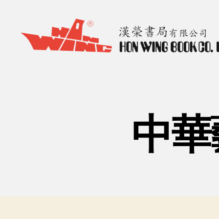
漢
榮
書
局
Hon
中華
Wing
Book
Co.
Ltd.