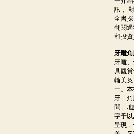
一介紹
訊， 
全書採
翻閱過
和投資
牙雕角雕
牙雕、
具觀賞
輪美奐
一。本
牙、角
間、地
字予以
呈現，