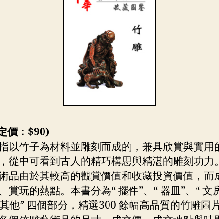
定價：$90)
指以竹子為材料並雕刻而成的，兼具欣賞與實用
，從中可看到古人的精巧構思與精湛的雕刻功力
術品由於其較高的觀賞價值和收藏投資價值，而
、賞玩的熱點。本書分為“ 擺件”、“ 器皿”、“ 文
“ 其他” 四個部分，精選300 餘幅高品質的竹雕圖