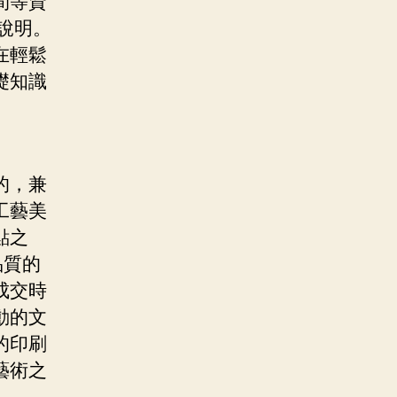
間等資
說明。
在輕鬆
礎知識
的，兼
工藝美
點之
品質的
成交時
動的文
的印刷
藝術之