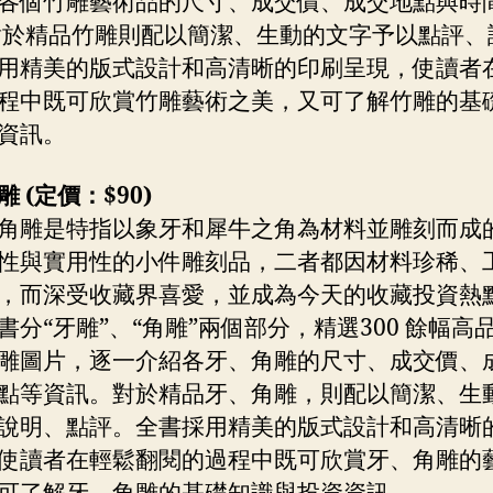
各個竹雕藝術品的尺寸、成交價、成交地點與時
對於精品竹雕則配以簡潔、生動的文字予以點評、
用精美的版式設計和高清晰的印刷呈現，使讀者
程中既可欣賞竹雕藝術之美，又可了解竹雕的基
資訊。
 (定價：$90)
角雕是特指以象牙和犀牛之角為材料並雕刻而成
性與實用性的小件雕刻品，二者都因材料珍稀、
，而深受收藏界喜愛，並成為今天的收藏投資熱
書分“牙雕”、“角雕”兩個部分，精選300 餘幅高
雕圖片，逐一介紹各牙、角雕的尺寸、成交價、
點等資訊。對於精品牙、角雕，則配以簡潔、生
說明、點評。全書採用精美的版式設計和高清晰
使讀者在輕鬆翻閱的過程中既可欣賞牙、角雕的