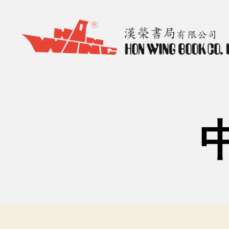
漢
榮
書
局
Hon
Wing
Book
Co.
Ltd.