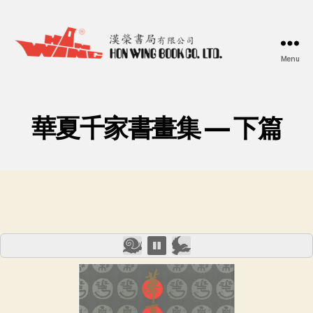
Menu
漢
榮
書
局
華夏千家書畫集 — 下篇
Hon
Wing
Book
Co.
Ltd.