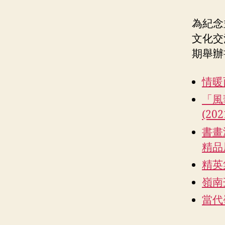
為紀念
文化交
期舉辦
情暖西
「風
(202
書畫
精品展
精英
嶺南
當代