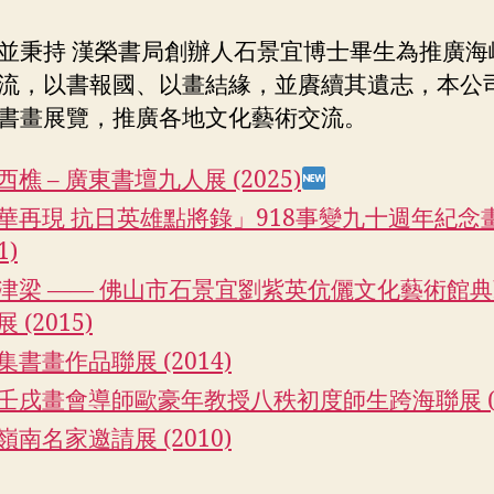
並秉持 漢榮書局創辦人石景宜博士畢生為推廣海
流，以書報國、以畫結緣，並賡續其遺志，本公
書畫展覽，推廣各地文化藝術交流。
樵 – 廣東書壇九人展 (2025)
華再現 抗日英雄點將錄」918事變九十週年紀念
1)
津梁 —— 佛山市石景宜劉紫英伉儷文化藝術館
 (2015)
集書畫作品聯展 (2014)
壬戌畫會導師歐豪年教授八秩初度師生跨海聯展 (2
嶺南名家邀請展 (2010)