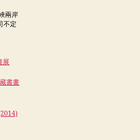
峽兩岸
司不定
畫展
典藏書畫
014)