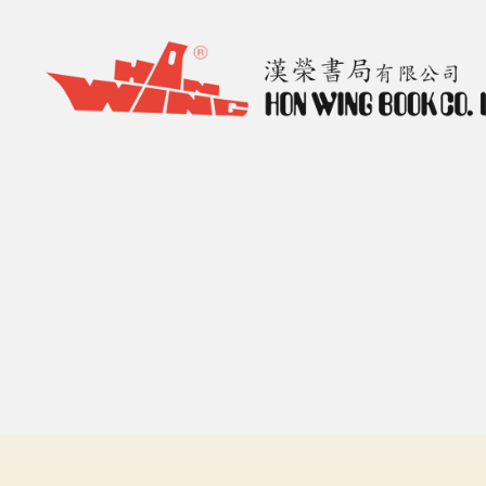
漢
榮
書
局
Hon
Wing
Book
Co.
Ltd.