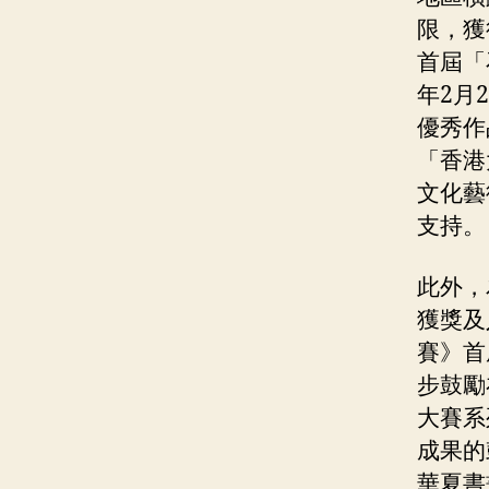
限，獲
首屆「
年2月
優秀作
「香港
文化藝
支持。
此外，
獲獎及
賽》首
步鼓勵
大賽系
成果的
華夏書