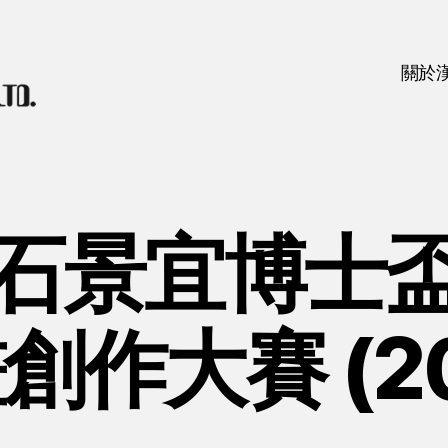
關於
石景宜博士
創作大賽 (20