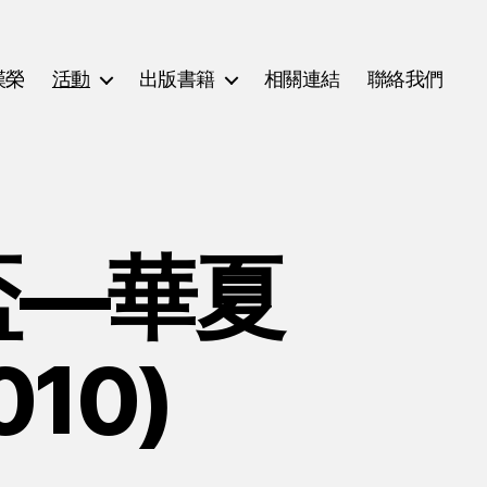
漢榮
活動
出版書籍
相關連結
聯絡我們
盃—華夏
10)