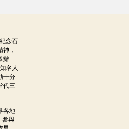
為紀念石
精神，
舉辦
界知名人
動十分
當代三
界各地
，參與
族界