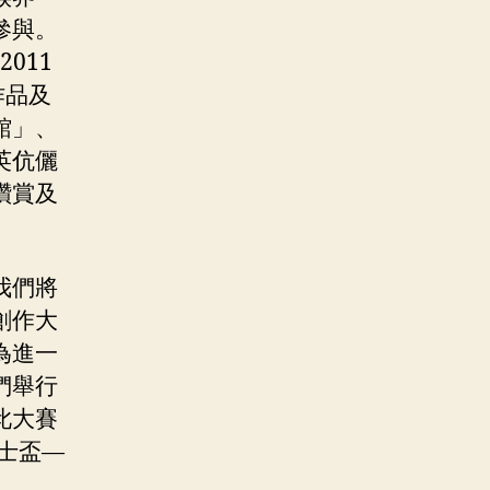
參與。
011
作品及
館」、
英伉儷
讚賞及
我們將
創作大
為進一
們舉行
此大賽
士盃—