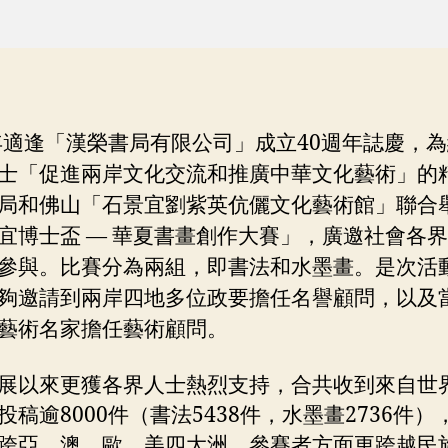
0年適逢「漢榮書局有限公司」成立40週年誌慶，
士「促進兩岸文化交流和推廣中華文化藝術」的
局和佛山「石景宜劉紫英伉儷文化藝術館」聯合
宜博士盃 — 華夏書畫創作大賽」，廣邀社會各
參與。比賽分為兩組，即書法和水墨畫。是次活
夠邀請到兩岸四地多位政要擔任名譽顧問，以及
藝術名家擔任藝術顧問。
展以來更獲各界人士熱烈支持，合共收到來自世
投稿逾8000件（書法5438件，水墨畫2736件）
跨亞、澳、歐、美四大洲，參賽者方面更跨越民