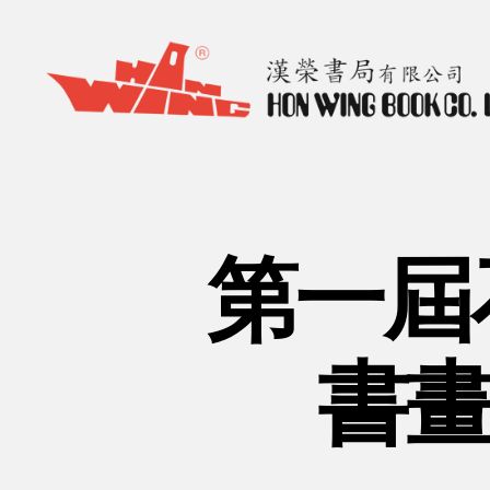
漢
榮
書
局
Hon
第一屆
Wing
Book
Co.
Ltd.
書畫