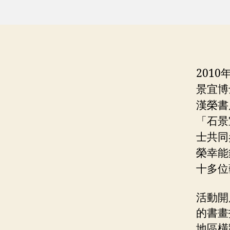
201
景宜博
漢榮書
「石景
士共同
榮幸能
十多位
活動開
的書畫
地區橫