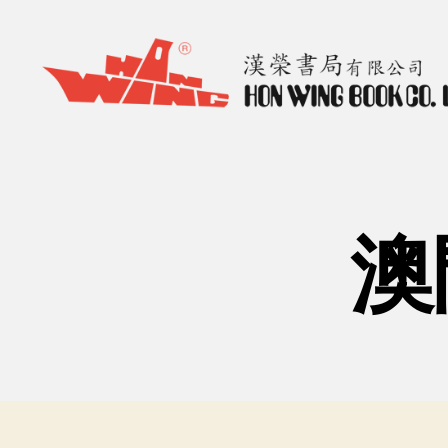
漢
榮
書
局
Hon
澳
Wing
Book
Co.
Ltd.