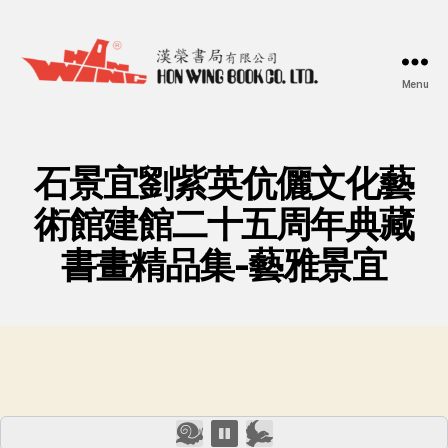
Menu
漢
榮
書
局
石景宜劉紫英伉儷文化藝
Hon
Wing
術館建館二十五周年典藏
Book
書畫精品集-藝雅景宜
Co.
Ltd.