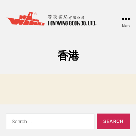
Menu
漢
榮
書
局
香港
Hon
Wing
Book
Co.
Ltd.
Search
for: