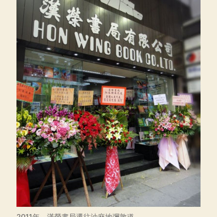
2011年，漢榮書局遷往油麻地彌敦道。