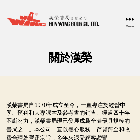
Menu
漢
榮
書
局
關於漢榮
Hon
Wing
Book
Co.
Ltd.
漢榮書局自1970年成立至今，一直專注於經營中
學、預科和大專課本及參考書的銷售。經過四十年
不斷努力，漢榮書局現已發展成爲全港
最具規模的
書局之一。本公司一直以盡心服務、存
貨齊全和收
費合理為營運宗旨，多年來深受顧客讚譽。