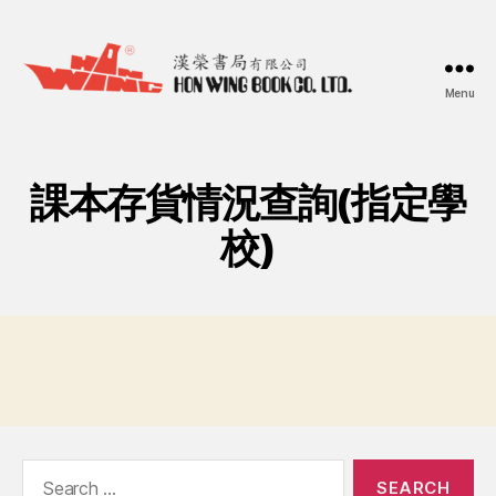
Menu
漢
榮
書
局
課本存貨情況查詢(指定學
Hon
Wing
校)
Book
Co.
Ltd.
Search
for: