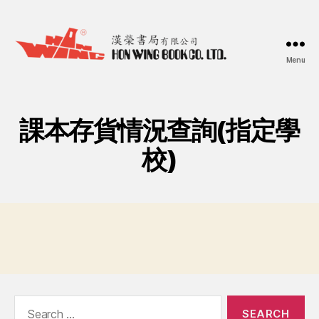
Menu
漢
榮
書
局
課本存貨情況查詢(指定學
Hon
Wing
校)
Book
Co.
Ltd.
Search
for: