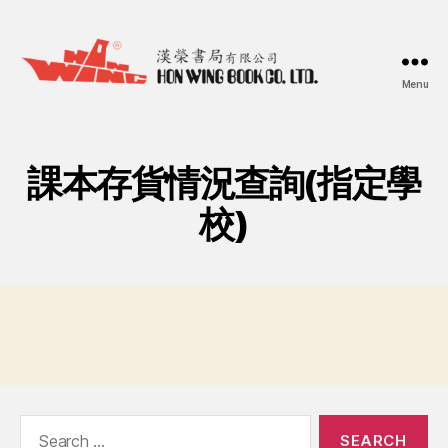
Menu
漢
榮
書
局
課本存貨情況查詢(指定學
Hon
Wing
校)
Book
Co.
Ltd.
Search
for: