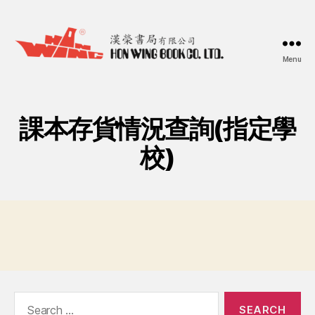
Menu
漢
榮
書
局
課本存貨情況查詢(指定學
Hon
Wing
校)
Book
Co.
Ltd.
Search
for: