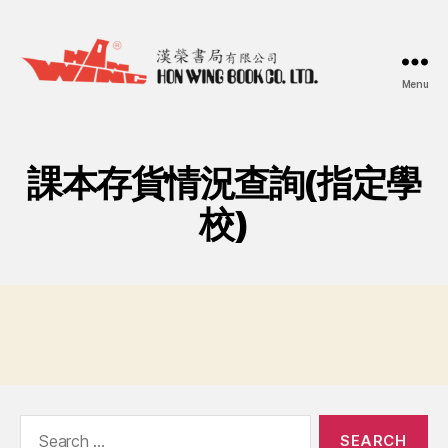
Menu
漢
榮
書
局
課本存貨情況查詢(指定學
Hon
Wing
校)
Book
Co.
Ltd.
Search
for: