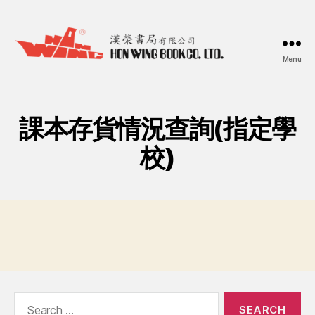
Menu
漢
榮
書
局
課本存貨情況查詢(指定學
Hon
Wing
校)
Book
Co.
Ltd.
Search
for: