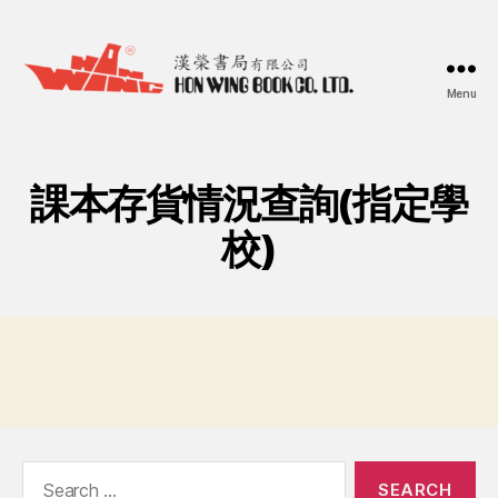
Menu
漢
榮
書
局
課本存貨情況查詢(指定學
Hon
Wing
校)
Book
Co.
Ltd.
Search
for: