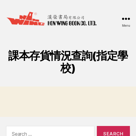
Menu
漢
榮
書
局
課本存貨情況查詢(指定學
Hon
Wing
校)
Book
Co.
Ltd.
Search
for: