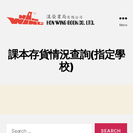
Menu
漢
榮
書
局
課本存貨情況查詢(指定學
Hon
Wing
校)
Book
Co.
Ltd.
Search
for: