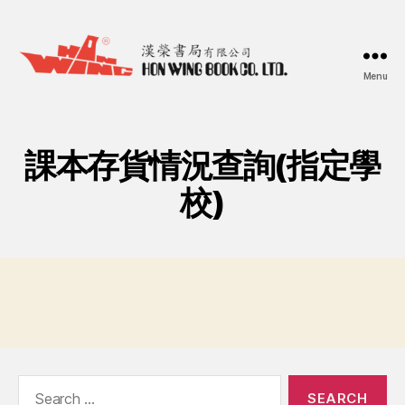
Menu
漢
榮
書
局
課本存貨情況查詢(指定學
Hon
Wing
校)
Book
Co.
Ltd.
Search
for: