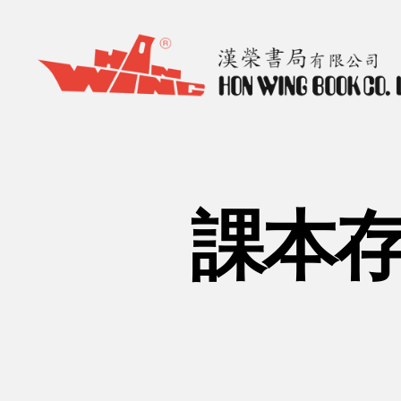
漢
榮
書
局
Hon
課本存
Wing
Book
Co.
Ltd.