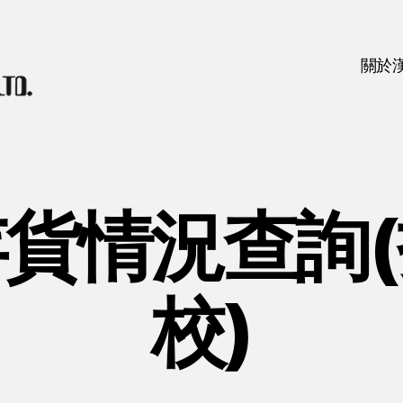
關於
貨情況查詢
校)