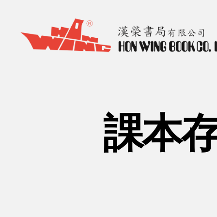
漢
榮
書
局
Hon
課本存
Wing
Book
Co.
Ltd.