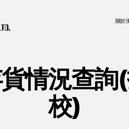
關於
貨情況查詢
校)