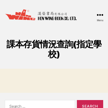
Menu
漢
榮
書
局
課本存貨情況查詢(指定學
Hon
Wing
校)
Book
Co.
Ltd.
Search
for: