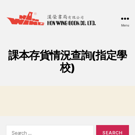
Menu
漢
榮
書
局
課本存貨情況查詢(指定學
Hon
Wing
校)
Book
Co.
Ltd.
Search
for: