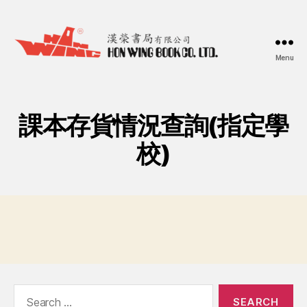
Menu
漢
榮
書
局
課本存貨情況查詢(指定學
Hon
Wing
校)
Book
Co.
Ltd.
Search
for: