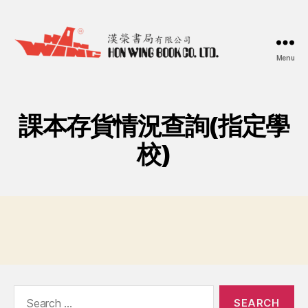
Menu
漢
榮
書
局
課本存貨情況查詢(指定學
Hon
Wing
校)
Book
Co.
Ltd.
Search
for: