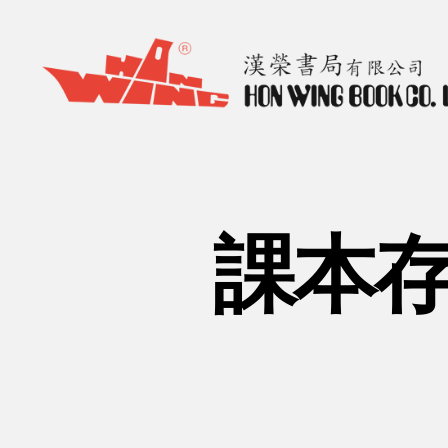
漢
榮
書
局
Hon
課本存
Wing
Book
Co.
Ltd.