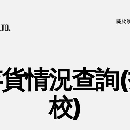
關於
貨情況查詢
校)