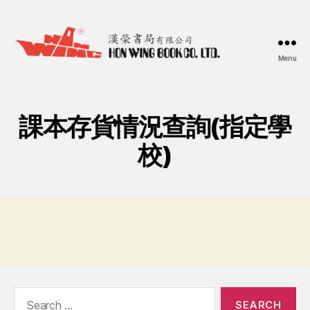
Menu
漢
榮
書
局
課本存貨情況查詢(指定學
Hon
Wing
校)
Book
Co.
Ltd.
Search
for: