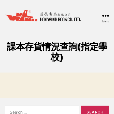
Menu
漢
榮
書
局
課本存貨情況查詢(指定學
Hon
Wing
校)
Book
Co.
Ltd.
Search
for: