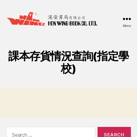
Menu
漢
榮
書
局
課本存貨情況查詢(指定學
Hon
Wing
校)
Book
Co.
Ltd.
Search
for: