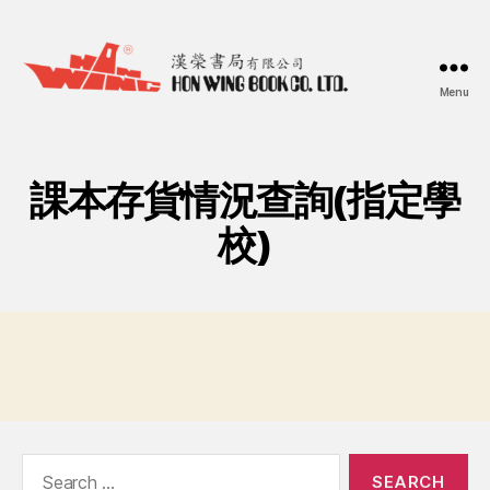
Menu
漢
榮
書
局
課本存貨情況查詢(指定學
Hon
Wing
校)
Book
Co.
Ltd.
Search
for: