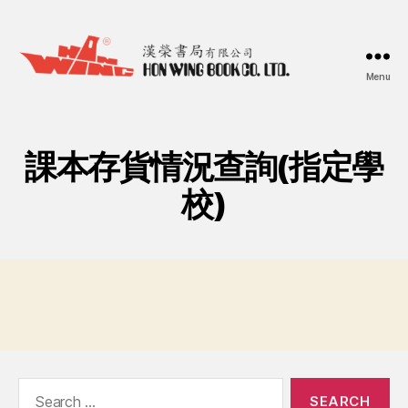
Menu
漢
榮
書
局
課本存貨情況查詢(指定學
Hon
Wing
校)
Book
Co.
Ltd.
Search
for: