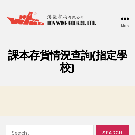
Menu
漢
榮
書
局
課本存貨情況查詢(指定學
Hon
Wing
校)
Book
Co.
Ltd.
Search
for: