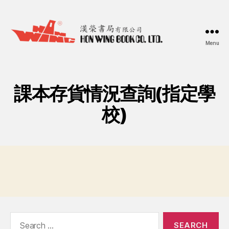
Menu
漢
榮
書
局
課本存貨情況查詢(指定學
Hon
Wing
校)
Book
Co.
Ltd.
Search
for: