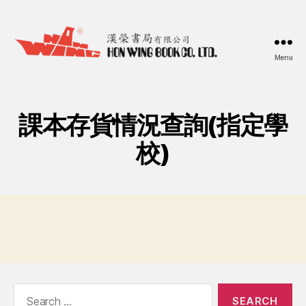
Menu
漢
榮
書
局
課本存貨情況查詢(指定學
Hon
Wing
校)
Book
Co.
Ltd.
Search
for: