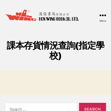
Menu
漢
榮
書
局
課本存貨情況查詢(指定學
Hon
Wing
校)
Book
Co.
Ltd.
Search
for: