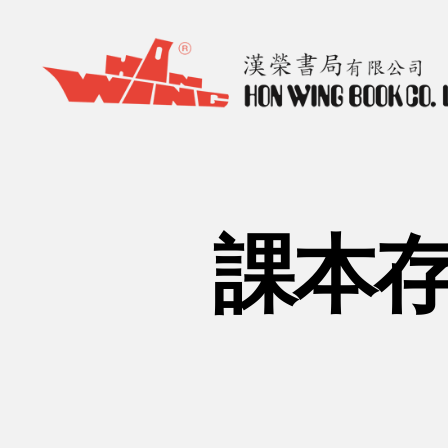
漢
榮
書
局
Hon
課本存
Wing
Book
Co.
Ltd.