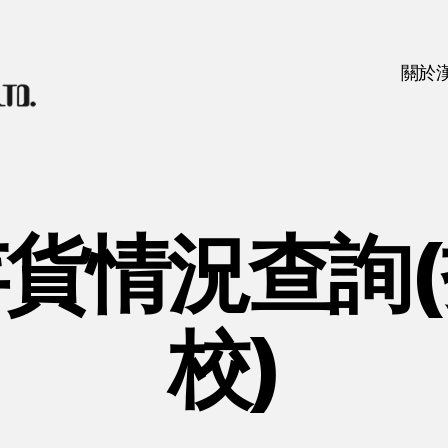
關於
貨情況查詢
校)