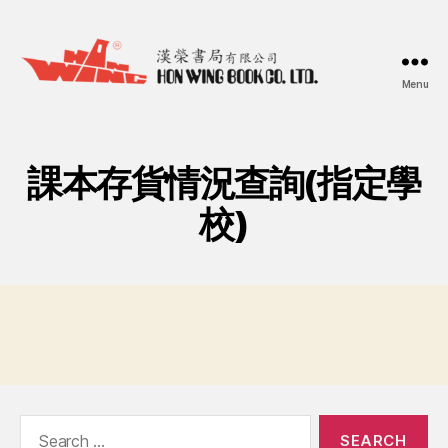
Menu
漢
榮
書
局
課本存貨情況查詢(指定學
Hon
Wing
校)
Book
Co.
Ltd.
Search
for: