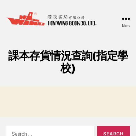
Menu
漢
榮
書
局
課本存貨情況查詢(指定學
Hon
Wing
校)
Book
Co.
Ltd.
Search
for: