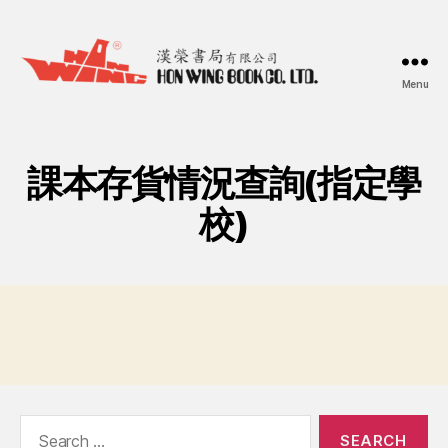
Menu
漢
榮
書
局
課本存貨情況查詢(指定學
Hon
Wing
校)
Book
Co.
Ltd.
Search
for: